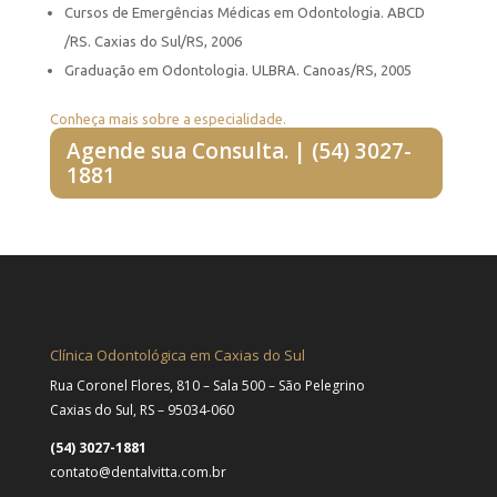
Cursos de Emergências Médicas em Odontologia. ABCD
/RS. Caxias do Sul/RS, 2006
Graduação em Odontologia. ULBRA. Canoas/RS, 2005
Conheça mais sobre a especialidade.
Agende sua Consulta. | (54) 3027-
1881
Clínica Odontológica em Caxias do Sul
Rua Coronel Flores, 810 – Sala 500 – São Pelegrino
Caxias do Sul, RS – 95034-060
(54) 3027-1881
contato@dentalvitta.com.br